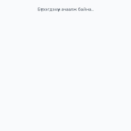
Бүтээгдэхүүн ачаалж байна...